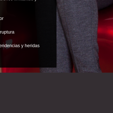
or
 ruptura
endencias y heridas