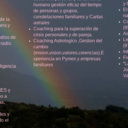
y 
humano gestión eficaz del tiempo
En
de personas y grupos,
na
constelaciones familiares y Cartas
de la
Co
astrales
rra y
(9
Coaching para la superación de
As
crisis personales y de pareja.
edios de
Le
Coaching Astrologíco ,Gestion del
radio.
(9
cambio
In
(mision,vision,valores,creencias).E
Fi
xperiencia en Pymes y empresas
“L
familiares
eligencia
Jo
Va
MES y
no a
as.
des y
do el