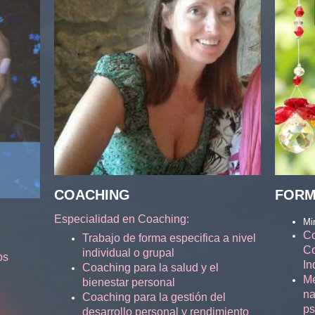
COACHING
FORM
Especialidad en Coaching:
Mi
Co
Trabajo de forma especifica a nivel
Co
individual o grupal
os
In
Coaching para la salud y el
Me
bienestar personal
na
Coaching para la gestión del
ps
desarrollo personal y rendimiento