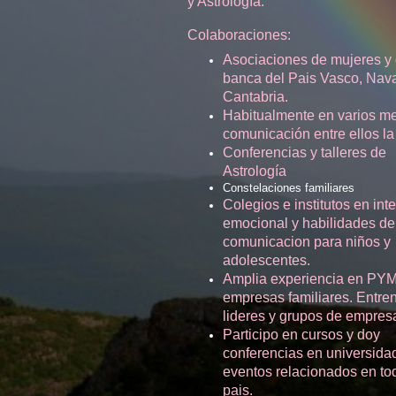
y Astrología.
Colaboraciones:
Asociaciones de mujeres y 
banca del Pais Vasco, Nava
Cantabria.
Habitualmente en varios m
comunicación entre ellos la 
Conferencias y talleres de
Astrología
Constelaciones familiares
Colegios e institutos en int
emocional y habilidades de
comunicacion para niños y
adolescentes.
Amplia experiencia en PY
empresas familiares. Entre
lideres y grupos de empres
Participo en cursos y doy
conferencias en universida
eventos relacionados en to
pais.